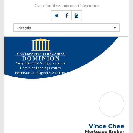
Chaque franchise est autonome et indépendante
Français
Neighbourhood Mortgage Source
Dominion Lending Centres
Permis de Courtage #FSRA# 11764
Vince Chee
Mortgage Broker